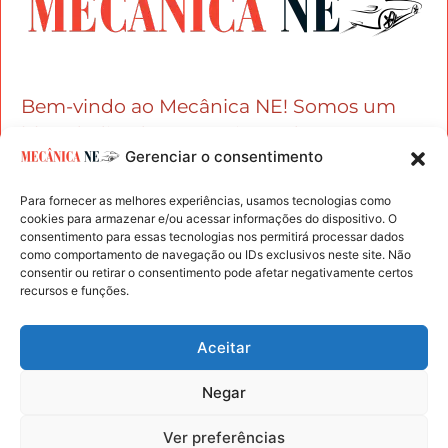
Bem-vindo ao Mecânica NE! Somos um
blog dedicado aos apaixonados por carros
Gerenciar o consentimento
e entusiastas da mecânica automotiva.
Para fornecer as melhores experiências, usamos tecnologias como
cookies para armazenar e/ou acessar informações do dispositivo. O
consentimento para essas tecnologias nos permitirá processar dados
como comportamento de navegação ou IDs exclusivos neste site. Não
consentir ou retirar o consentimento pode afetar negativamente certos
recursos e funções.
Mecanica NE - Copyright © 2024 Todos os Direitos
Aceitar
Reservados
Negar
Políticas de Privacidade
Ver preferências
Termos de Uso