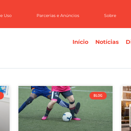
e Uso
Parcerias e Anúncios
Sobre
Início
Notícias
D
BLOG