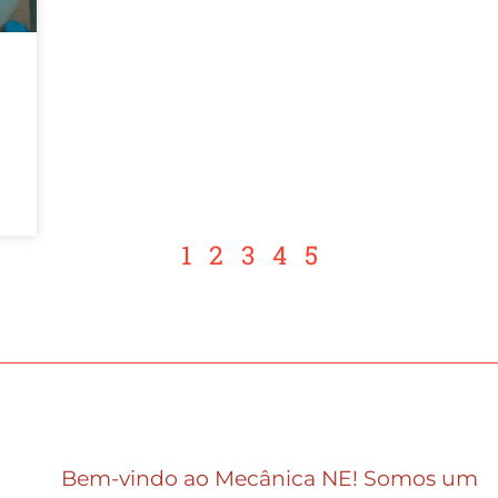
1
2
3
4
5
Bem-vindo ao Mecânica NE! Somos um