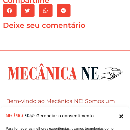
Compartilhe
Deixe seu comentário
Bem-vindo ao Mecânica NE! Somos um
blog dedicado aos apaixonados por carros
Gerenciar o consentimento
e entusiastas da mecânica automotiva.
Para fornecer as melhores experiências, usamos tecnologias como