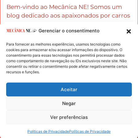
Bem-vindo ao Mecânica NE! Somos um
blog dedicado aos apaixonados por carros
e entusiastas da mecânica automotiva.
Gerenciar o consentimento
Para fornecer as melhores experiências, usamos tecnologias como
cookies para armazenar e/ou acessar informações do dispositivo. O
consentimento para essas tecnologias nos permitirá processar dados
como comportamento de navegação ou IDs exclusivos neste site. Não
consentir ou retirar o consentimento pode afetar negativamente certos
recursos e funções.
Mecanica NE - Copyright © 2024 Todos os Direitos
Reservados
Aceitar
Políticas de Privacidade
Negar
Termos de Uso
Ver preferências
Parcerias e Anúncios
Quem somos?
Políticas de Privacidade
Políticas de Privacidade
Contato