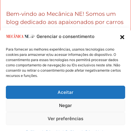
Bem-vindo ao Mecânica NE! Somos um
blog dedicado aos apaixonados por carros
e entusiastas da mecânica automotiva.
Gerenciar o consentimento
Para fornecer as melhores experiências, usamos tecnologias como
cookies para armazenar e/ou acessar informações do dispositivo. O
consentimento para essas tecnologias nos permitirá processar dados
como comportamento de navegação ou IDs exclusivos neste site. Não
consentir ou retirar o consentimento pode afetar negativamente certos
recursos e funções.
Mecanica NE - Copyright © 2024 Todos os Direitos
Reservados
Aceitar
Políticas de Privacidade
Negar
Termos de Uso
Ver preferências
Parcerias e Anúncios
Quem somos?